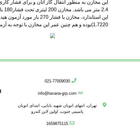
1.7220)بوده و هم چنین عمر این مخازن با توجه به آزمون سیکلی انجام گرفته بر روی این مخازن 15 سال می باشد.
021-77009030
پ
info@tavana-grp.com
تهران، انتهای اتوبان شهید بابایی، ابتدای اتوبان
یاسینی جنوب، اولین لاین کندرو
1659875115